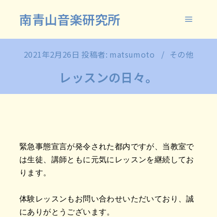
南青山音楽研究所
メイン
2021年2月26日
投稿者:
matsumoto
その他
レッスンの日々。
緊急事態宣言が発令された都内ですが、当教室で
は生徒、講師ともに元気にレッスンを継続してお
ります。
体験レッスンもお問い合わせいただいており、誠
にありがとうございます。