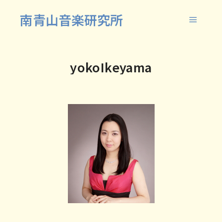
南青山音楽研究所
メイン
yokoIkeyama